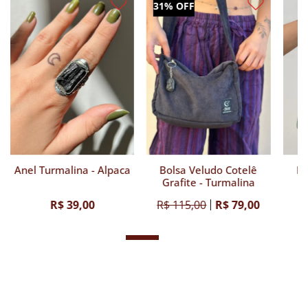
31% OFF
Anel Turmalina - Alpaca
Bolsa Veludo Cotelê
Bo
Grafite - Turmalina
G
R$ 39,00
R$ 115,00
R$ 79,00