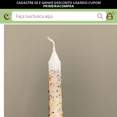
CADASTRE-SE E GANHE DESCONTO USANDO CUPOM
PRIMEIRACOMPRA
0