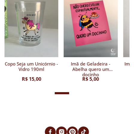
Copo Seja um Unicórnio -
Imã de Geladeira -
Imã 
Vidro 190ml
Abelha quero um
docinho
R$ 15,00
R$ 5,00