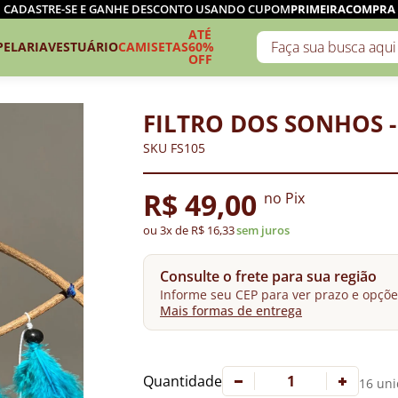
CADASTRE-SE E GANHE DESCONTO USANDO CUPOM
PRIMEIRACOMPRA
ATÉ
PELARIA
VESTUÁRIO
CAMISETAS
60%
OFF
FILTRO DOS SONHOS 
SKU FS105
R$ 49,00
no Pix
ou 3x de R$ 16,33
sem juros
Consulte o frete para sua região
Informe seu CEP para ver prazo e opçõe
Mais formas de entrega
Quantidade
16 uni