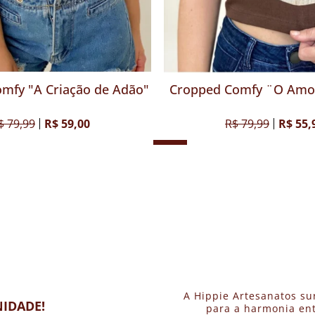
es que Voam - 325ml
Cropped Comfy "A Criação d
$ 39,00
R$ 79,99
R$ 59,00
A Hippie Artesanatos su
IDADE!
para a harmonia ent