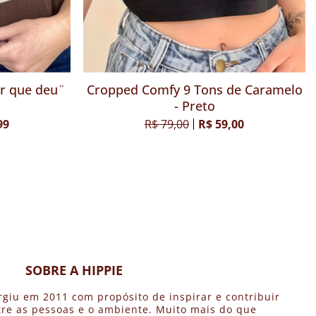
e Adão"
Cropped Comfy ¨O Amor que deu¨
Cr
R$ 79,99
R$ 55,99
SOBRE A HIPPIE
rgiu em 2011 com propósito de inspirar e contribuir
re as pessoas e o ambiente. Muito mais do que