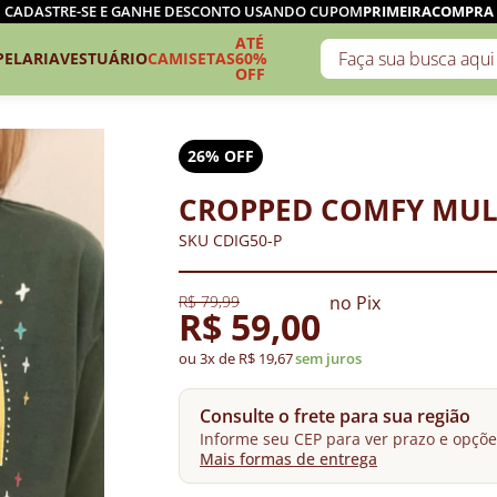
CADASTRE-SE E GANHE DESCONTO USANDO CUPOM
PRIMEIRACOMPRA
ATÉ
PELARIA
VESTUÁRIO
CAMISETAS
60%
OFF
26% OFF
CROPPED COMFY MUL
SKU CDIG50-P
R$ 79,99
no Pix
R$ 59,00
ou 3x de R$ 19,67
sem juros
Consulte o frete para sua região
Informe seu CEP para ver prazo e opçõe
Mais formas de entrega