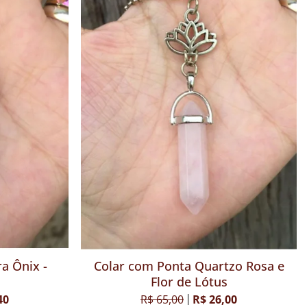
a - Brilha
Colar com Ponta Pedra Ônix -
Prateado
0
R$ 38,50
R$ 15,40