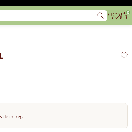
0
L
s de entrega