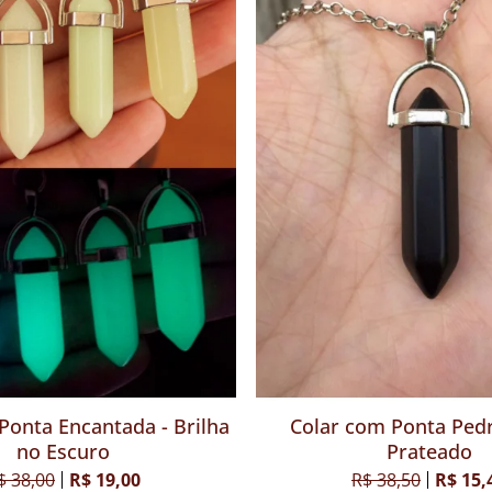
onta de Pedra Chakras -
Colar com Ponta Encantad
Pequena
no Escuro
 64,00
R$ 29,00
R$ 38,00
R$ 19,0