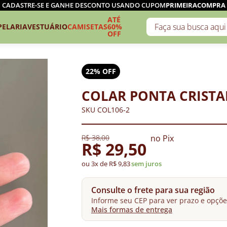
CADASTRE-SE E GANHE DESCONTO USANDO CUPOM
PRIMEIRACOMPRA
ATÉ
PELARIA
VESTUÁRIO
CAMISETAS
60%
OFF
22% OFF
COLAR PONTA CRISTA
SKU COL106-2
R$ 38,00
no Pix
R$ 29,50
ou 3x de R$ 9,83
sem juros
Consulte o frete para sua região
Informe seu CEP para ver prazo e opçõe
Mais formas de entrega