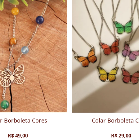
letos Cristais Signos -
Colar Borboleta 
Escolha o Seu
$ 35,00
R$ 29,00
R$ 49,00