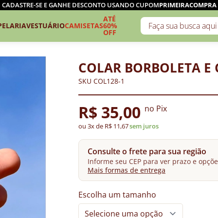
CADASTRE-SE E GANHE DESCONTO USANDO CUPOM
PRIMEIRACOMPRA
ATÉ
PELARIA
VESTUÁRIO
CAMISETAS
60%
OFF
COLAR BORBOLETA E 
SKU COL128-1
R$ 35,00
no Pix
ou 3x de R$ 11,67
sem juros
Consulte o frete para sua região
Informe seu CEP para ver prazo e opçõe
Mais formas de entrega
Escolha um tamanho