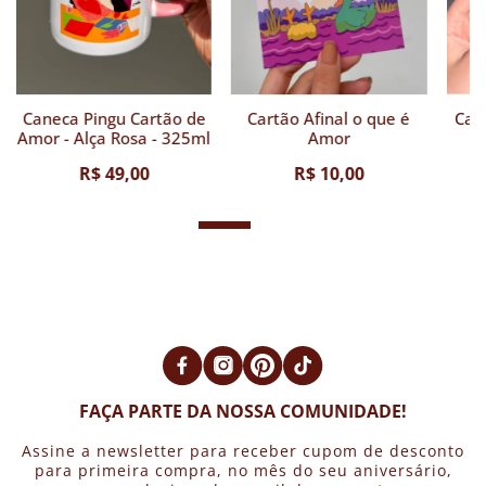
Caneca Pingu Cartão de
Cartão Afinal o que é
Car
Amor - Alça Rosa - 325ml
Amor
R$ 49,00
R$ 10,00
FAÇA PARTE DA NOSSA COMUNIDADE!
Assine a newsletter para receber cupom de desconto
para primeira compra, no mês do seu aniversário,