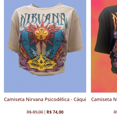
Frente Única Vermelha
Camiseta Nirvana Psicodélic
9,00
R$ 51,60
R$ 89,00
R$ 74,00