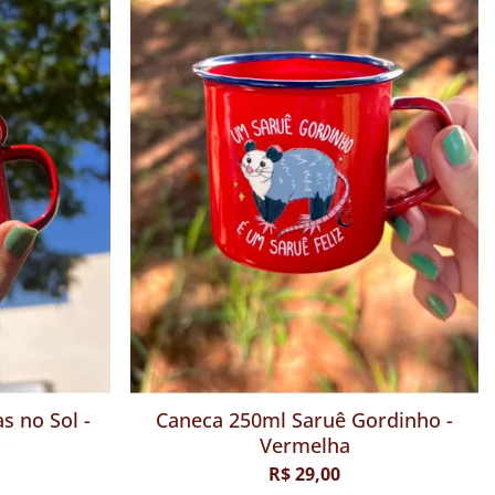
Caneca 250ml Memórias no Sol -
Caneca 250ml
Vermelha
Ve
R$ 29,00
R