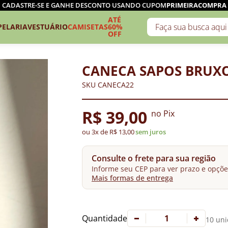
CADASTRE-SE E GANHE DESCONTO USANDO CUPOM
PRIMEIRACOMPRA
ATÉ
PELARIA
VESTUÁRIO
CAMISETAS
60%
OFF
CANECA SAPOS BRUX
SKU CANECA22
R$ 39,00
no Pix
ou 3x de R$ 13,00
sem juros
Consulte o frete para sua região
Informe seu CEP para ver prazo e opçõe
Mais formas de entrega
Quantidade
10 uni