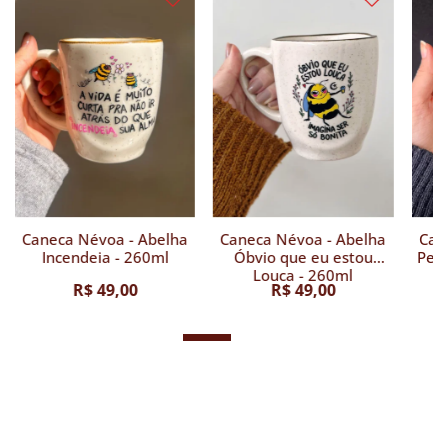
Caneca Névoa - Abelha
Caneca Névoa - Abelha
Can
Incendeia - 260ml
Óbvio que eu estou
Pens
Louca - 260ml
R$ 49,00
R$ 49,00