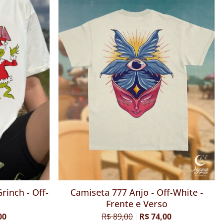
se que sou
Camiseta Na minha Era Grinch - Off-
ite
White
00
R$ 79,00
R$ 64,00