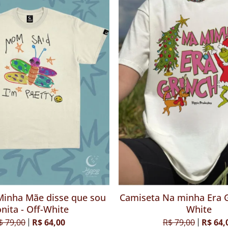
 Gamer tenho medo de
Camiseta Minha Mãe dis
lher - Off-White
Bonita - Off-Wh
$ 79,00
R$ 64,00
R$ 79,00
R$ 64,