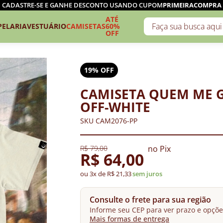
CADASTRE-SE E GANHE DESCONTO USANDO CUPOM
PRIMEIRACOMPRA
ATÉ
PELARIA
VESTUÁRIO
CAMISETAS
60%
OFF
19% OFF
CAMISETA QUEM ME 
OFF-WHITE
SKU CAM2076-PP
R$ 79,00
no Pix
R$ 64,00
ou 3x de R$ 21,33
sem juros
Consulte o frete para sua região
Informe seu CEP para ver prazo e opçõe
Mais formas de entrega