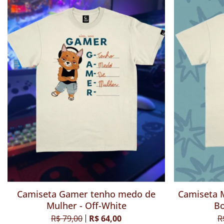
Pano de Prato - Quem me governa é
Camiseta
minha mulher
Mu
R$ 15,00
R