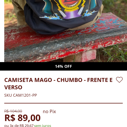
14% OFF
CAMISETA MAGO - CHUMBO - FRENTE E
VERSO
SKU CAM1201-PP
R$ 104,00
no Pix
R$ 89,00
ou 3x de R$ 29,67
sem juros