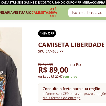
CADASTRE-SE E GANHE DESCONTO USANDO CUPOM
PRIMEIRACOMPRA
ATÉ
PELARIA
VESTUÁRIO
CAMISETAS
60%
OFF
14% OFF
CAMISETA LIBERDADE 
SKU CAM633-PP
R$ 104,00
no Pix
R$ 89,00
ou 3x de R$ 29,67
sem juros
Consulte o frete para sua região
Informe seu CEP para ver prazo e opçõe
Mais formas de entrega