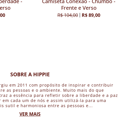
berdade -
Camiseta Conexão - Chumbo -
Verso
Frente e Verso
,00
R$ 104,00
R$ 89,00
SOBRE A HIPPIE
rgiu em 2011 com propósito de inspirar e contribuir
re as pessoas e o ambiente. Muito mais do que
traz a essência para refletir sobre a liberdade e a paz
 em cada um de nós e assim utilizá-la para uma
is sutil e harmoniosa entre as pessoas e...
VER MAIS