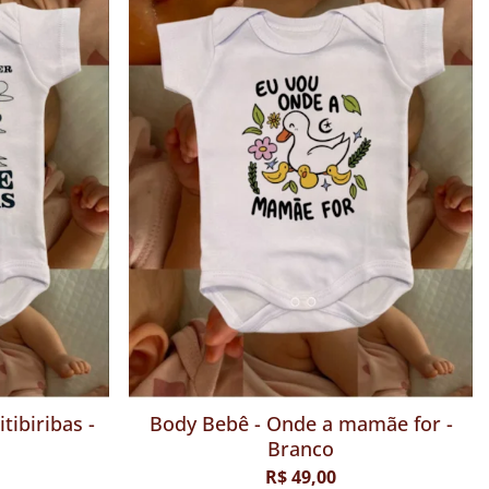
o - Branco
Body Bebê - Necas de Pitibiribas -
Branco
R$ 49,00