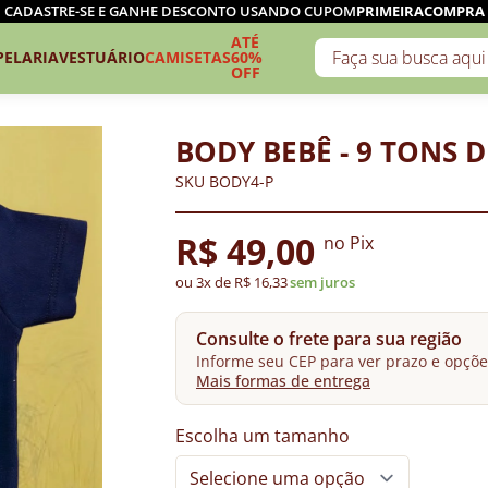
CADASTRE-SE E GANHE DESCONTO USANDO CUPOM
PRIMEIRACOMPRA
ATÉ
PELARIA
VESTUÁRIO
CAMISETAS
60%
OFF
BODY BEBÊ - 9 TONS 
SKU BODY4-P
R$ 49,00
no Pix
ou 3x de R$ 16,33
sem juros
Consulte o frete para sua região
Informe seu CEP para ver prazo e opçõe
Mais formas de entrega
Escolha um tamanho