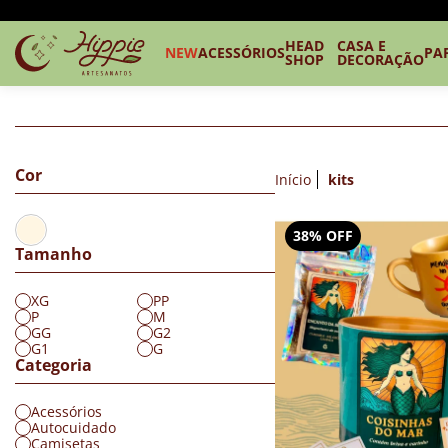
HEAD
CASA E
NEW
ACESSÓRIOS
PA
SHOP
DECORAÇÃO
Cor
Início
kits
38% OFF
Tamanho
XG
PP
P
M
GG
G2
G1
G
Categoria
Acessórios
Autocuidado
Camisetas