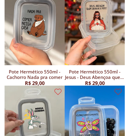
Pote Hermético 550ml -
Pote Hermético 550ml -
Cachorro Nada pra comer
Jesus - Deus Abençoa quem
devolve Pote
R$ 29,00
R$ 29,00