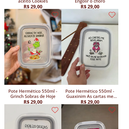
aceito Cookies
Engolir o choro
R$ 29,00
R$ 29,00
Pote Hermético 550ml -
Pote Hermético 550ml -
Grinch Sobras de Hoje
Guaxinim As cartas me
revelaram
R$ 29,00
R$ 29,00