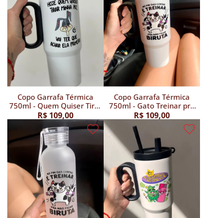
Copo Garrafa Térmica
Copo Garrafa Térmica
750ml - Quem Quiser Tirar
750ml - Gato Treinar pra
minha Paz
não ficar Biruta
R$ 109,00
R$ 109,00