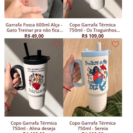
Garrafa Fosca 600ml Alça -
Copo Garrafa Térmica
Gato Treinar pra não ficar
750ml - Os Traguinhos
Biruta - Branca
Mágicos
R$ 49,00
R$ 109,00
Copo Garrafa Térmica
Copo Garrafa Térmica
750ml - Alma deseja
750ml - Sereia