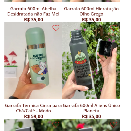
Garrafa 600ml Abelha
Garrafa 600ml Hidratação
Desidratada não Faz Mel
Olho Grego
R$ 35,00
R$ 35,00
Garrafa Térmica Cinza para
Garrafa 600ml Aliens Único
Chá/Café - Modo
Planeta
Aconchego
R$ 59,00
R$ 35,00