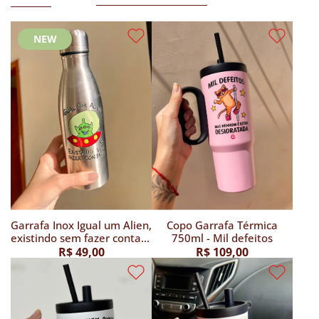
NEW
Garrafa Inox Igual um Alien,
Copo Garrafa Térmica
existindo sem fazer contato
750ml - Mil defeitos
- 500ml
R$ 49,00
R$ 109,00