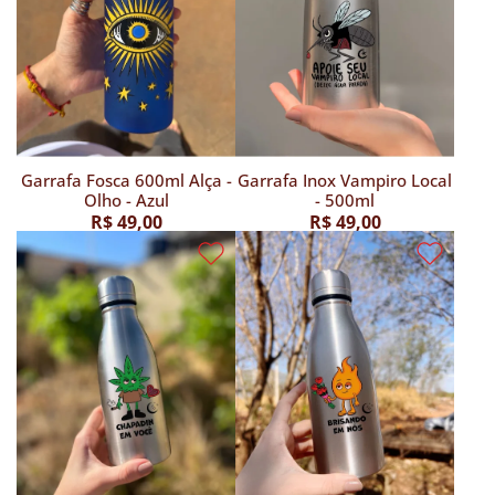
Garrafa Fosca 600ml Alça -
Garrafa Inox Vampiro Local
Olho - Azul
- 500ml
R$ 49,00
R$ 49,00