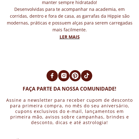
manter sempre hidratado!
Desenvolvidas para te acompanhar na academia, em
corridas, dentro e fora de casa, as garrafas da Hippie são
modernas, práticas e possuem alças para serem carregadas
mais facilmente.
Queremos te ajudar na missão de tomar a quantidade de
LER MAIS
água necessária por dia. Mas você também pode usar nossas
garrafas para levar um suco refrescante ou um café
quentinho para o trabalho e mantê-los na temperatura
adequada.
As garrafas de água com cristais no interior são ferramentas
energéticas poderosas. A água energizada pela pedra tem
propriedades curativas, harmoniza a energia do corpo,
FAÇA PARTE DA NOSSA COMUNIDADE!
melhora a imunidade, promove rejuvenescimento e maior
equilíbrio entre corpo e mente. São ótimas opções ecológicas
Assine a newsletter para receber cupom de desconto
às garrafas descartáveis.
para primeira compra, no mês do seu aniversário,
cupons exclusivos do e-mail, lançamentos em
Mas seja a garrafa com cristal, a garrafa plástica ou a garrafa
primeira mão, avisos sobre campanhas, brindes e
térmica, a melhor para você é aquela que te inspira a estar
desconto, dicas e até astrologia!
sempre hidratada.