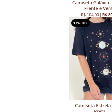
Camiseta Galáxia -
Frente e Ver
R$ 104,00
R$ 8
17% OFF
Camiseta Estrela 
Preta