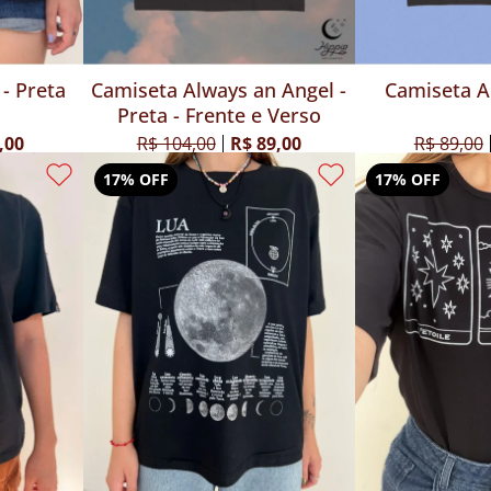
- Preta
Camiseta Always an Angel -
Camiseta A
Preta - Frente e Verso
,00
R$ 104,00
R$ 89,00
R$ 89,00
17% OFF
17% OFF