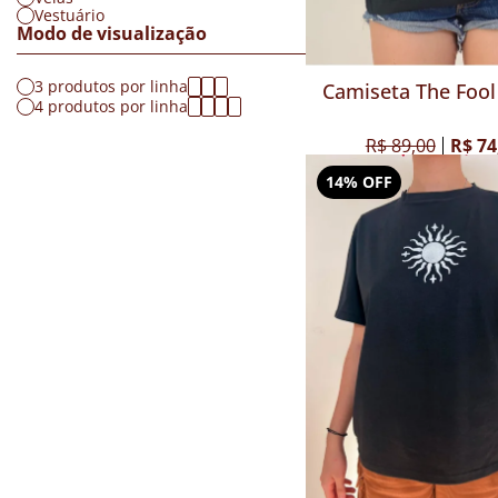
Vestuário
Modo de visualização
3 produtos por linha
Camiseta The Fool 
4 produtos por linha
R$ 89,00
R$ 74
14% OFF