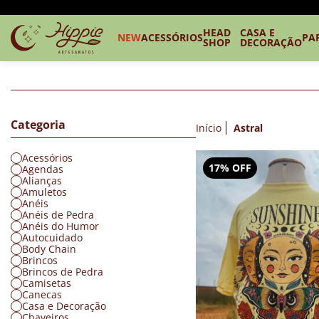
HEAD
CASA E
NEW
ACESSÓRIOS
PA
SHOP
DECORAÇÃO
Categoria
Início
Astral
Acessórios
17% OFF
Agendas
Alianças
Amuletos
Anéis
Anéis de Pedra
Anéis do Humor
Autocuidado
Body Chain
Brincos
Brincos de Pedra
Camisetas
Canecas
Casa e Decoração
Chaveiros