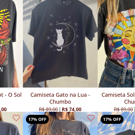
t - O Sol
Camiseta Gato na Lua -
Camiseta Sol 
Chumbo
Ch
,00
R$ 89,00
R$ 74,00
R$ 89,00
17% OFF
17% OFF