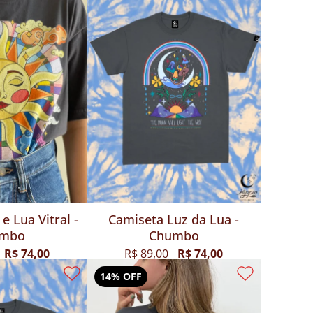
e Lua Vitral -
Camiseta Luz da Lua -
umbo
Chumbo
R$ 74,00
R$ 89,00
R$ 74,00
14% OFF