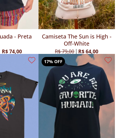
uada - Preta
Camiseta The Sun is High -
Off-White
R$ 74,00
R$ 79,00
R$ 64,00
17% OFF