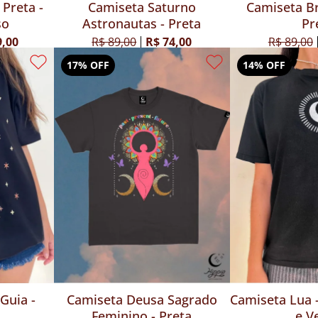
 Preta -
Camiseta Saturno
Camiseta Br
so
Astronautas - Preta
Pr
9,00
R$ 89,00
R$ 74,00
R$ 89,00
17% OFF
14% OFF
Guia -
Camiseta Deusa Sagrado
Camiseta Lua -
Feminino - Preta
e V