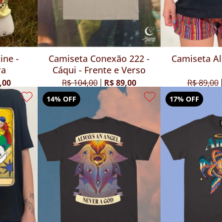
ine -
Camiseta Conexão 222 -
Camiseta Al
ra
Cáqui - Frente e Verso
,00
R$ 104,00
R$ 89,00
R$ 89,00
14% OFF
17% OFF