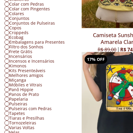
Colar com Pedras
Colar com Pingentes
Colares
Conjuntos
Conjuntos de Pulseiras
Copos
Croppeds
Camiseta Sunsh
Ecobag
Amarela Cla
Embalagens para Presentes
Filtro dos Sonhos
R$ 89,00
R$ 74
Frete Grátis
Incensários
17% OFF
Incensos e Incensários
Kimonos
Kits Presenteáveis
Melhores amigos
Miçanga
Móbiles e Vitrais
Panô Hippie
Panos de Prato
Papelaria
Pulseiras
Pulseiras com Pedras
Tapetes
Tiaras e Presilhas
Tornozeleiras
Varias Voltas
Velas