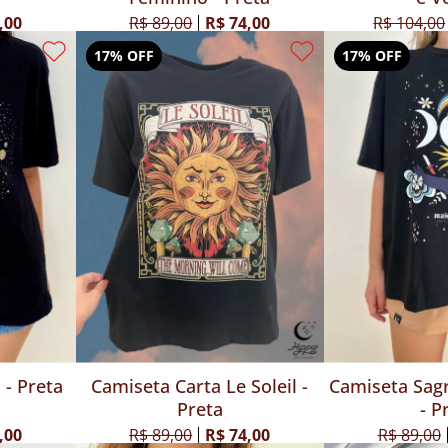
,00
R$ 89,00
R$ 74,00
R$ 104,00
17% OFF
17% OFF
 - Preta
Camiseta Carta Le Soleil -
Camiseta Sag
Preta
- P
,00
R$ 89,00
R$ 74,00
R$ 89,00