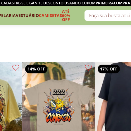
CADASTRE-SE E GANHE DESCONTO USANDO CUPOM
PRIMEIRACOMPRA
ATÉ
PELARIA
VESTUÁRIO
CAMISETAS
60%
OFF
14% OFF
17% OFF