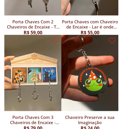
Porta Chaves Com 2
Porta Chaves com Chaveiro
Chaveiros de Encaixe - Te
de Encaixe - Lar é onde
Amo Muuuito Vaquinha
meu Gato tá
R$ 59,00
R$ 55,00
Porta Chaves Com 3
Chaveiro Preserve a sua
Chaveiros de Encaixe -
Imaginação
Galeria dos Gatos
R$ 79,00
R$ 24,00