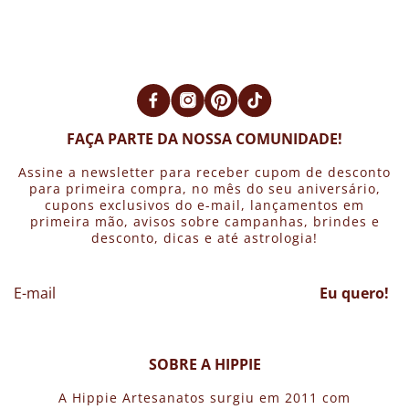
representações. Temos chaveiros de cristais, chaveiros de
pedras, chaveiros de resina, chaveiros dos signos, chaveiros
de madeira e outros modelos exclusivos de chaveiros.
FAÇA PARTE DA NOSSA COMUNIDADE!
Assine a newsletter para receber cupom de desconto
para primeira compra, no mês do seu aniversário,
cupons exclusivos do e-mail, lançamentos em
primeira mão, avisos sobre campanhas, brindes e
desconto, dicas e até astrologia!
Eu quero!
SOBRE A HIPPIE
A Hippie Artesanatos surgiu em 2011 com