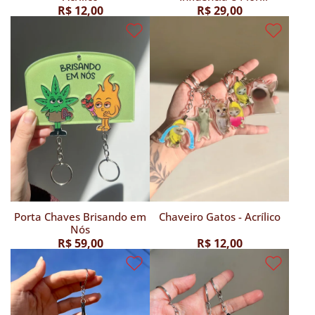
Companhia
R$ 12,00
R$ 29,00
Porta Chaves Brisando em
Chaveiro Gatos - Acrílico
Nós
R$ 59,00
R$ 12,00